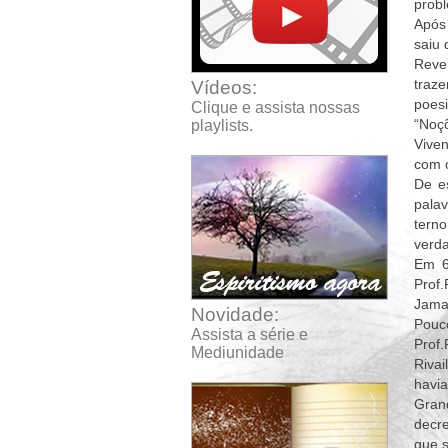
probl
Após 
saiu 
Reve
traze
Vídeos:
poesi
Clique e assista nossas
“Noçõ
playlists.
Vive
com o
De es
palav
tern
verda
Em 6
Prof.
Jamai
Novidade:
Pouco
Assista a série e
Prof
Mediunidade
Riva
havia
Grand
decre
que s