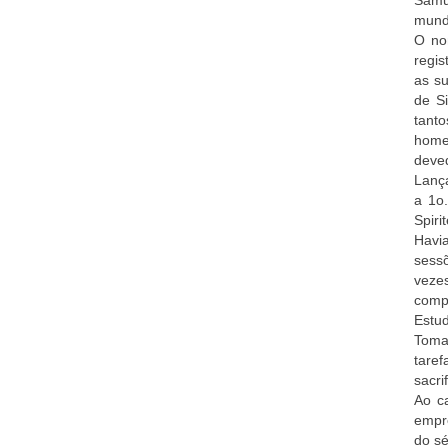
Samu
mundo
O no
regis
as su
de Si
tanto
homen
deve
Lança
a 1o
Spiri
Havia
sess
veze
comp
Estud
Tomar
taref
sacrif
Ao c
empre
do sé