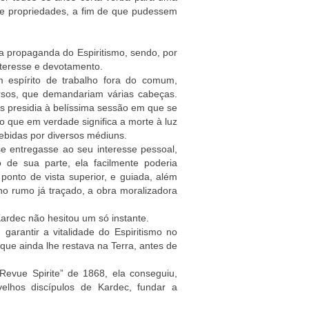
 de propriedades, a fim de que pudessem
a propaganda do Espiritismo, sendo, por
nteresse e devotamento.
espírito de trabalho fora do comum,
rsos, que demandariam várias cabeças.
s presidia à belíssima sessão em que se
 que em verdade significa a morte à luz
ebidas por diversos médiuns.
 entregasse ao seu interesse pessoal,
e sua parte, ela facilmente poderia
ponto de vista superior, e guiada, além
no rumo já traçado, a obra moralizadora
Kardec não hesitou um só instante.
arantir a vitalidade do Espiritismo no
que ainda lhe restava na Terra, antes de
Revue Spirite” de 1868, ela conseguiu,
elhos discípulos de Kardec, fundar a