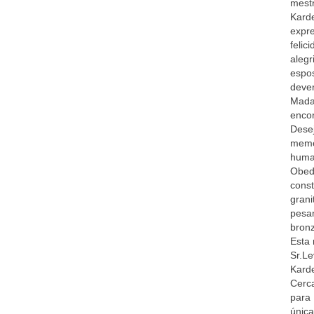
mestr
Karde
expre
felic
aleg
espos
deve
Mada
encor
Dese
memó
huma
Obed
const
grani
pesa
bronz
Esta 
Sr.Le
Kard
Cerca
para 
única