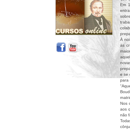
Em 18
entr
sobr
trab
cola
prepa
À noi
às cr
maior
aque
novas
prepa
e se 
para 
“Aqu
Boud
matr
Nos c
aos q
não f
Toda
cônj