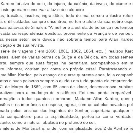
 Kardec foi alvo do ódio, da injúria, da calúnia, da inveja, do ciúme e
custo queriam conservar a luz sob o alqueire.
gas, traições, insultos, ingratidões, tudo de mal cercou o ilustre 
s e dificuldades sempre encontrou, no terno afeto de sua nobre esp
sas palavras de Simalen: “A mulher é a estrela de bonança nos tempor
asta correspondência epistolar, proveniente da França e de vários 
sa nesse setor, sem dúvida não sobraria tempo para Allan Kardec
icação e de sua revista.
série de viagens ( em 1860, 1861, 1862, 1864, etc, ) realizou Kar
cesas, além de várias outras da Suíça e da Bélgica, em todas semea
orte, sempre que suas forças lhe permitiam, acompanhou-o em mu
re informar, corriam por conta do próprio casal. Parafraseando o e
e Allan Kardec, pelo espaço de quase quarenta anos, foi a companhe
 atos e suas palavras sempre o ajudou em tudo quanto ele empreende
31 de Março de 1869, com 65 anos de idade, desencarnava, subitame
arativos para a mudança de residência. Foi uma perda irreparável 
ternação a todos quantos o amaram. Madame Allan Kardec, quer pa
usões e os infortúnios do esposo, agora, com os cabelos nevados pe
imada pelos ensinos dos Espíritos do Senhor, suportaria qualquer 
ido companheiro para a Espiritualidade, portou-se como verdadeir
anto, como é natural, abalada no profundo do ser.
mitério de Montmartre, onde, com simplicidade, aos 2 de Abril se r