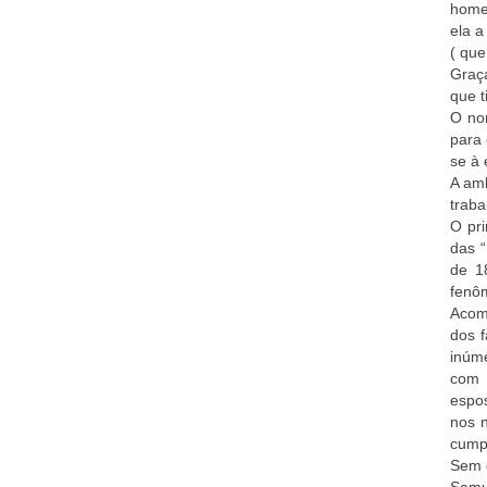
homen
ela a
( que
Graça
que t
O nom
para 
se à 
A amb
traba
O pri
das 
de 1
fenôm
Acom
dos 
inúme
com 
espo
nos 
cump
Sem 