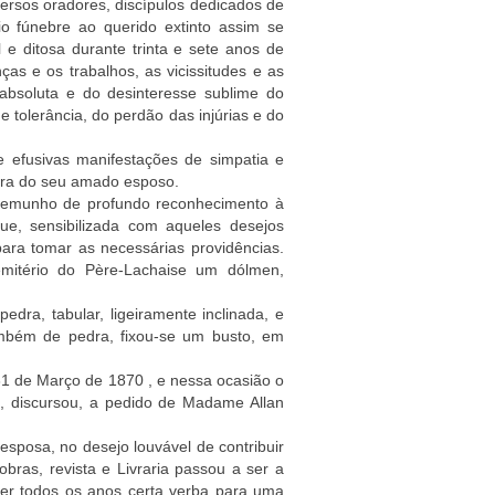
ersos oradores, discípulos dedicados de
io fúnebre ao querido extinto assim se
 e ditosa durante trinta e sete anos de
as e os trabalhos, as vicissitudes e as
absoluta e do desinteresse sublime do
 tolerância, do perdão das injúrias e do
 efusivas manifestações de simpatia e
bra do seu amado esposo.
stemunho de profundo reconhecimento à
ue, sensibilizada com aqueles desejos
ra tomar as necessárias providências.
mitério do Père-Lachaise um dólmen,
edra, tabular, ligeiramente inclinada, e
ambém de pedra, fixou-se um busto, em
31 de Março de 1870 , e nessa ocasião o
s”, discursou, a pedido de Madame Allan
sposa, no desejo louvável de contribuir
bras, revista e Livraria passou a ser a
eder todos os anos certa verba para uma