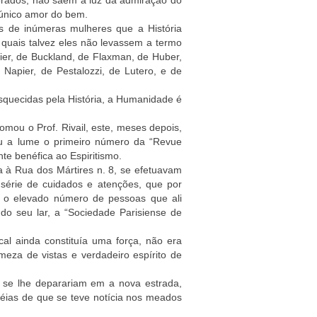
rados, não saem à luz da admiração do
o único amor do bem.
os de inúmeras mulheres que a História
 quais talvez eles não levassem a termo
ier, de Buckland, de Flaxman, de Huber,
 Napier, de Pestalozzi, de Lutero, e de
quecidas pela História, a Humanidade é
omou o Prof. Rivail, este, meses depois,
u a lume o primeiro número da “Revue
te benéfica ao Espiritismo.
a à Rua dos Mártires n. 8, se efetuavam
série de cuidados e atenções, que por
a o elevado número de pessoas que ali
do seu lar, a “Sociedade Parisiense de
cal ainda constituía uma força, não era
meza de vistas e verdadeiro espírito de
e se lhe deparariam em a nova estrada,
déias de que se teve notícia nos meados