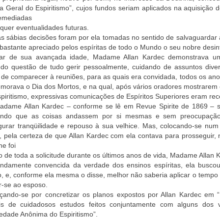
a Geral do Espiritismo”, cujos fundos seriam aplicados na aquisição
remediadas
quer eventualidades futuras.
s sábias decisões foram por ela tomadas no sentido de salvaguardar 
 bastante apreciado pelos espíritas de todo o Mundo o seu nobre desi
ar de sua avançada idade, Madame Allan Kardec demonstrava um 
ndo questão de tudo gerir pessoalmente, cuidando de assuntos dive
de comparecer à reuniões, para as quais era convidada, todos os ano
orava o Dia dos Mortos, e na qual, após vários oradores mostrarem o
piritismo, expressivas comunicações de Espíritos Superiores eram rec
adame Allan Kardec – conforme se lê em Revue Spirite de 1869 – se
ando que as coisas andassem por si mesmas e sem preocupação d
urar tranqüilidade e repouso à sua velhice. Mas, colocando-se num 
, pela certeza de que Allan Kardec com ela contava para prosseguir, 
he foi
o de toda a solicitude durante os últimos anos de vida, Madame Allan 
ndamente convencida da verdade dos ensinos espíritas, ela buscou g
o, e, conforme ela mesma o disse, melhor não saberia aplicar o tempo 
r-se ao esposo.
rçando-se por concretizar os planos expostos por Allan Kardec em “
is de cuidadosos estudos feitos conjuntamente com alguns dos v
edade Anônima do Espiritismo”.