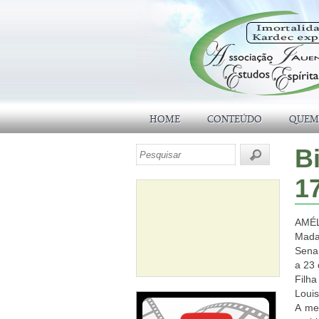
HOME
CONTEÚDO
QUEM
B
1
AMÉL
Mada
Sena,
a 23
Filha
Louis
A men