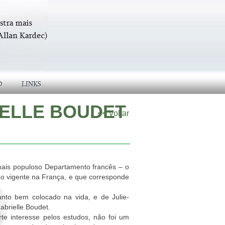
O
LINKS
RIELLE BOUDET
<< Voltar
mais populoso Departamento francês – o
ão vigente na França, e que corresponde
tanto bem colocado na vida, e de Julie-
brielle Boudet.
rte interesse pelos estudos, não foi um