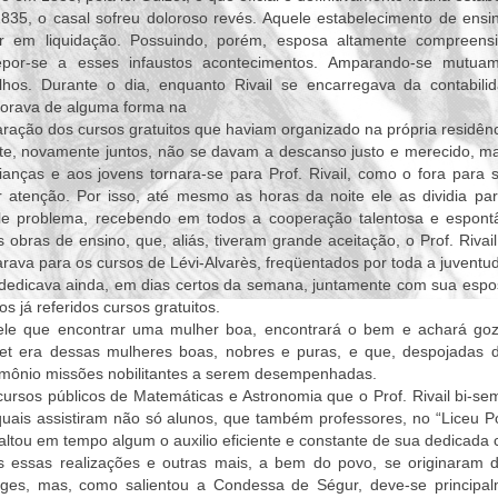
35, o casal sofreu doloroso revés. Aquele estabelecimento de ensin
ar em liquidação. Possuindo, porém, esposa altamente compreensiva
epor-se a esses infaustos acontecimentos. Amparando-se mutu
alhos. Durante o dia, enquanto Rivail se encarregava da contabil
borava de alguma forma na
ração dos cursos gratuitos que haviam organizado na própria residên
te, novamente juntos, não se davam a descanso justo e merecido, ma
ianças e aos jovens tornara-se para Prof. Rivail, como o fora para
 atenção. Por isso, até mesmo as horas da noite ele as dividia par
le problema, recebendo em todos a cooperação talentosa e espont
 obras de ensino, que, aliás, tiveram grande aceitação, o Prof. Rivail
rava para os cursos de Lévi-Alvarès, freqüentados por toda a juventu
dedicava ainda, em dias certos da semana, juntamente com sua espos
os já referidos cursos gratuitos.
ele que encontrar uma mulher boa, encontrará o bem e achará goz
et era dessas mulheres boas, nobres e puras, e que, despojadas
imônio missões nobilitantes a serem desempenhadas.
ursos públicos de Matemáticas e Astronomia que o Prof. Rivail bi-s
uais assistiram não só alunos, que também professores, no “Liceu Pol
altou em tempo algum o auxilio eficiente e constante de sua dedicada 
s essas realizações e outras mais, a bem do povo, se originaram d
uges, mas, como salientou a Condessa de Ségur, deve-se principal