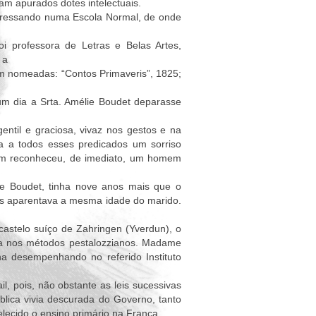
am apurados dotes intelectuais.
ingressando numa Escola Normal, de onde
 professora de Letras e Belas Artes,
 a
sim nomeadas: “Contos Primaveris”, 1825;
um dia a Srta. Amélie Boudet deparasse
ntil e graciosa, vivaz nos gestos e na
da a todos esses predicados um sorriso
quem reconheceu, de imediato, um homem
ie Boudet, tinha nove anos mais que o
vistos aparentava a mesma idade do marido.
astelo suíço de Zahringen (Yverdun), o
ada nos métodos pestalozzianos. Madame
ha desempenhando no referido Instituto
l, pois, não obstante as leis sucessivas
lica vivia descurada do Governo, tanto
belecido o ensino primário na França.