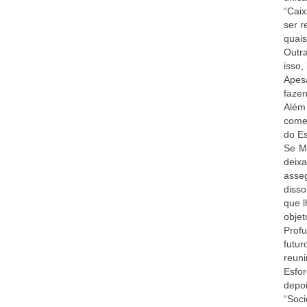
“Caix
ser 
quais
Outra
isso,
Apes
faze
Além 
comem
do Es
Se M
deix
asseg
disso
que l
objet
Profu
futur
reuni
Esfo
depo
“Soci