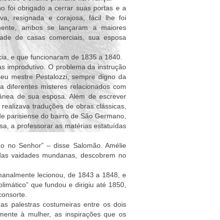
o foi obrigado a cerrar suas portas e a
, resignada e corajosa, fácil lhe foi
amente, ambos se lançaram a maiores
idade de casas comerciais, sua esposa
cia, e que funcionaram de 1835 a 1840.
s improdutivo. O problema da instrução
 seu mestre Pestalozzi, sempre digno da
a diferentes misteres relacionados com
ânea de sua esposa. Além de escrever
 realizava traduções de obras clássicas,
de parisiense do bairro de São Germano,
a, a professorar as matérias estatuídas
o no Senhor” – disse Salomão. Amélie
 das vaidades mundanas, descobrem no
emanalmente lecionou, de 1843 a 1848, e
imático” que fundou e dirigiu até 1850,
consorte.
as palestras costumeiras entre os dois
mente à mulher, as inspirações que os