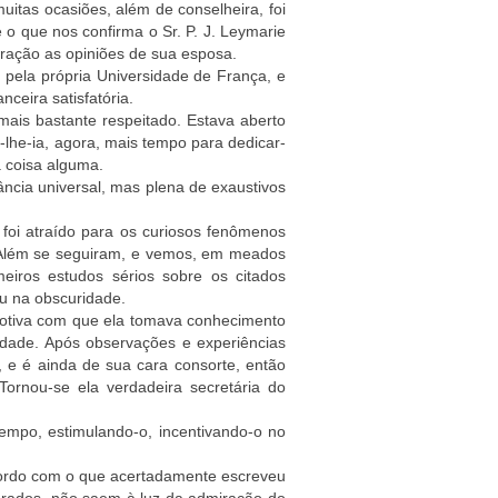
tas ocasiões, além de conselheira, foi
 o que nos confirma o Sr. P. J. Leymarie
ração as opiniões de sua esposa.
 pela própria Universidade de França, e
ceira satisfatória.
ais bastante respeitado. Estava aberto
-lhe-ia, agora, mais tempo para dedicar-
a coisa alguma.
ncia universal, mas plena de exaustivos
 foi atraído para os curiosos fenômenos
 Além se seguiram, e vemos, em meados
meiros estudos sérios sobre os citados
eu na obscuridade.
motiva com que ela tomava conhecimento
idade. Após observações e experiências
, e é ainda de sua cara consorte, então
ornou-se ela verdadeira secretária do
mpo, estimulando-o, incentivando-o no
cordo com o que acertadamente escreveu