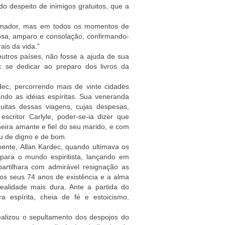
 do despeito de inimigos gratuitos, que a
reformador, mas em todos os momentos de
osa, amparo e consolação, confirmando-
ais da vida.”
outros países, não fosse a ajuda de sua
 se dedicar ao preparo dos livros da
dec, percorrendo mais de vinte cidades
ndo as idéias espíritas. Sua veneranda
itas dessas viagens, cujas despesas,
scritor Carlyle, poder-se-ia dizer que
ira amante e fiel do seu marido, e com
u de digno e de bom.
nte, Allan Kardec, quando ultimava os
para o mundo espiritista, lançando em
rtilhara com admirável resignação as
los seus 74 anos de existência e a alma
realidade mais dura. Ante a partida do
a espírita, cheia de fé e estoicismo,
ealizou o sepultamento dos despojos do