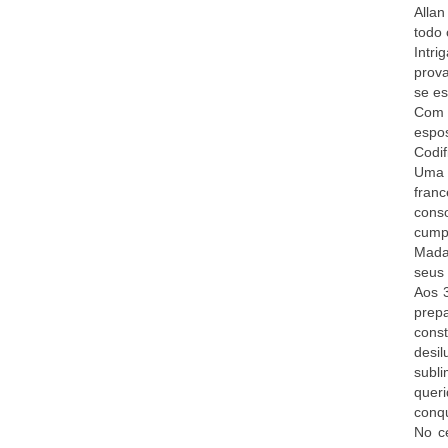
Allan
todo 
Intri
prova
se es
Com v
espo
Codif
Uma 
fran
cons
cump
Madam
seus
Aos 
prep
cons
desil
subl
quer
conqu
No ce