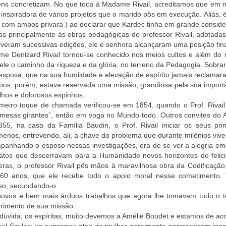
s concretizam. No que toca à Madame Rivail, acreditamos que em mui
 inspiradora de vários projetos que o marido pôs em execução. Aliás, é
 com ambos privara ) ao declarar que Kardec tinha em grande conside
s principalmente às obras pedagógicas do professor Rivail, adotadas
iveram sucessivas edições, ele e senhora alcançaram uma posição finan
e Denizard Rivail tornou-se conhecido nos meios cultos e além do m
ele o caminho da riqueza e da glória, no terreno da Pedagogia. Sobrar
esposa, que na sua humildade e elevação de espírito jamais reclamar
os, porém, estava reservada uma missão, grandiosa pela sua importâ
lhos e dolorosos espinhos.
meiro toque de chamada verificou-se em 1854, quando o Prof. Rivail
“mesas girantes”, então em voga no Mundo todo. Outros convites do
855, na casa da Família Baudin, o Prof. Rivail iniciar os seus pri
enos, entrevendo, ali, a chave do problema que durante milênios viv
panhando o esposo nessas investigações, era de se ver a alegria e
fatos que descerravam para a Humanidade novos horizontes de felic
ras, o professor Rivail pôs mãos à maravilhosa obra da Codificação
60 anos, que ele recebe todo o apoio moral nesse cometimento. T
so, secundando-o
novos e bem mais árduos trabalhos que agora lhe tomavam todo o te
rimento de sua missão.
dúvida, os espíritas, muito devemos a Amélie Boudet e estamos de a