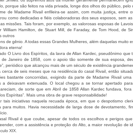
el Smiles: os supremos atos da mulher geralmente permanecem igno
, porque são feitos na vida privada, longe dos olhos do público, pel
me de Madame Rivail enfileira-se assim, com muita justiça, entre 
trou como dedicadas e fiéis colaboradoras dos seus esposos, sem as
as missões. Tais foram, por exemplo, as valorosas esposas de Lavois
r William Hamilton, de Stuart Mill, de Faraday, de Tom Hood, de Sir
s outros
s de gênio. A todas essas Grandes Mulheres, além daquelas muito es
dora eterna!
do O Livro dos Espíritos, da lavra de Allan Kardec, pseudônimo que t
. de Janeiro de 1858, com o apoio tão somente de sua esposa, de
te”, periódico que alcançou mais de um século de existência grandemen
 cerca de seis meses que na residência do casal Rivail, então situad
ões bastante concorridas, exigindo da parte de Madame Rivail uma 
s a deixavam extenuada. O local chegou a se tornar apertado par
areciam, de sorte que em Abril de 1858 Allan Kardec fundava, fora 
os Espíritas”. Mais uma obra de grave responsabilidade!
 tais iniciativas naquela recuada época, em que o despotismo cleri
a para muitos. Havia necessidade de larga dose de devotamento, fir
ício.
asal Rivail é que coube, apesar de todos os escolhos e perigos qu
ender, com a assistência e proteção do Alto, a maior revolução de i
culo XIX.