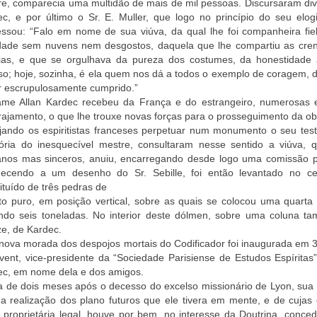
e, comparecia uma multidão de mais de mil pessoas. Discursaram div
c, e por último o Sr. E. Muller, que logo no princípio do seu elog
ssou: “Falo em nome de sua viúva, da qual lhe foi companheira fiel
idade sem nuvens nem desgostos, daquela que lhe compartiu as crenç
rias, e que se orgulhava da pureza dos costumes, da honestidade 
o; hoje, sozinha, é ela quem nos dá a todos o exemplo de coragem, de
r escrupulosamente cumprido.”
me Allan Kardec recebeu da França e do estrangeiro, numerosas e
ajamento, o que lhe trouxe novas forças para o prosseguimento da o
jando os espiritistas franceses perpetuar num monumento o seu te
ria do inesquecível mestre, consultaram nesse sentido a viúva, q
nos mas sinceros, anuiu, encarregando desde logo uma comissão pa
ecendo a um desenho do Sr. Sebille, foi então levantado no ce
ituído de três pedras de
to puro, em posição vertical, sobre as quais se colocou uma quarta p
ndo seis toneladas. No interior deste dólmen, sobre uma coluna t
e, de Kardec.
nova morada dos despojos mortais do Codificador foi inaugurada em 
vent, vice-presidente da “Sociedade Parisiense de Estudos Espírita
ec, em nome dela e dos amigos.
 de dois meses após o decesso do excelso missionário de Lyon, sua e
a realização dos plano futuros que ele tivera em mente, e de cujas o
 proprietária legal, houve por bem, no interesse da Doutrina, conc