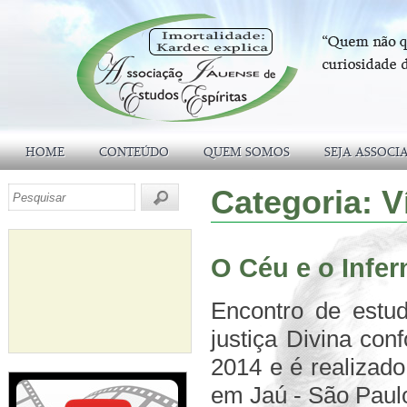
HOME
CONTEÚDO
QUEM SOMOS
SEJA ASSOCI
Categoria:
V
O Céu e o Infer
Encontro de estu
justiça Divina con
2014 e é realizad
em Jaú - São Paulo