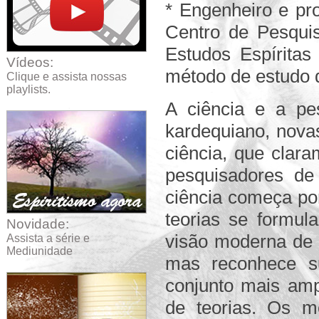
* Engenheiro e pro
Centro de Pesqui
Estudos Espírita
Vídeos:
método de estudo d
Clique e assista nossas
playlists.
A ciência e a pe
kardequiano, nova
ciência, que clara
pesquisadores de
ciência começa po
teorias se formul
Novidade:
visão moderna de 
Assista a série e
Mediunidade
mas reconhece su
conjunto mais amp
de teorias. Os m